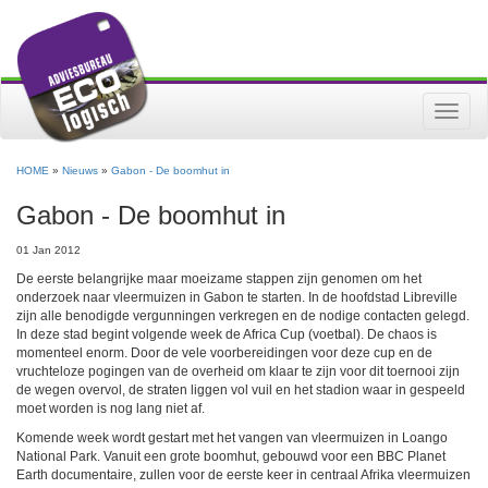
Toggle
naviga
HOME
»
Nieuws
»
Gabon - De boomhut in
Gabon - De boomhut in
01 Jan 2012
De eerste belangrijke maar moeizame stappen zijn genomen om het
onderzoek naar vleermuizen in Gabon te starten. In de hoofdstad Libreville
zijn alle benodigde vergunningen verkregen en de nodige contacten gelegd.
In deze stad begint volgende week de Africa Cup (voetbal). De chaos is
momenteel enorm. Door de vele voorbereidingen voor deze cup en de
vruchteloze pogingen van de overheid om klaar te zijn voor dit toernooi zijn
de wegen overvol, de straten liggen vol vuil en het stadion waar in gespeeld
moet worden is nog lang niet af.
Komende week wordt gestart met het vangen van vleermuizen in Loango
National Park. Vanuit een grote boomhut, gebouwd voor een BBC Planet
Earth documentaire, zullen voor de eerste keer in centraal Afrika vleermuizen